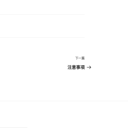
下
下一篇
一
注意事項
篇
文
章