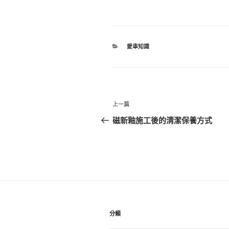
分
愛車知識
類
文
上
上一篇
章
一
磁新釉施工後的清潔保養方式
篇
導
文
覽
章
分類