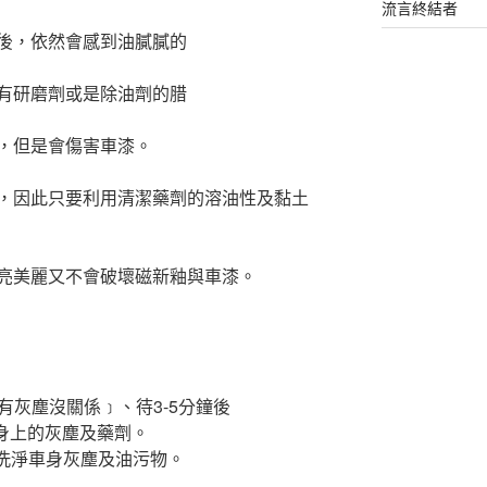
流言終結者
後，依然會感到油膩膩的
有研磨劑或是除油劑的腊
，但是會傷害車漆。
，因此只要利用清潔藥劑的溶油性及黏土
亮美麗又不會破壞磁新釉與車漆。
有灰塵沒關係﹞、待3-5分鐘後
車身上的灰塵及藥劑。
浸洗淨車身灰塵及油污物。