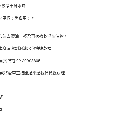
柔吸淨車身水珠。
刮傷車漆﹝黑色車﹞。
或布沾去漬油，輕柔再次擦乾淨柏油物。
洗車身清潔劑泡沫水份快速乾掉。
電 02-29998805
或將愛車直接開過來給我們檢視處理
式
項