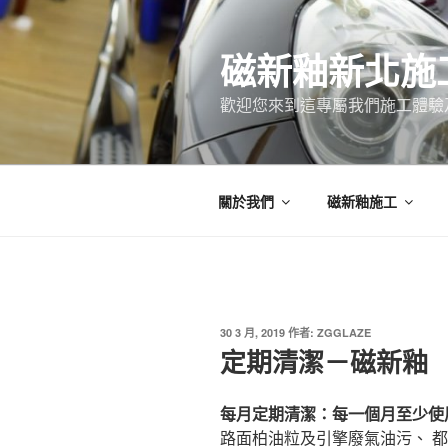
跳
至
磁新釉新北施
主
要
歡迎您來到這專屬我們施工體驗
內
容
關於我們
磁新釉施工
發
30 3 月, 2019
作者:
ZGGLAZE
佈
定期清潔－磁新釉
於
每月定期清潔：每一個月至少使
路面柏油粒及引擎廢氣油污、 