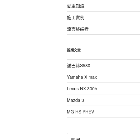
愛車知識
施工實例
流言終結者
近期文章
邁巴赫S580
Yamaha X max
Lexus NX 300h
Mazda 3
MG HS PHEV
搜