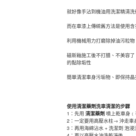
就好像手沾到機油用洗潔精清洗
而在車漆上傳統舊方法是使用含
利用機械用力打磨除掉油污粒物
磁新釉施工後不打腊、不美容了
的黏除垢性
簡單清潔車身污垢物、即保持晶
使用清潔藥劑洗車清潔的步驟
1：先用
清潔藥劑
噴上乾車身﹝
2：一定要用高壓水柱→ 沖走
3：再用海綿沾水 + 洗潔劑 泡
4：再以高壓水沖洗乾淨後