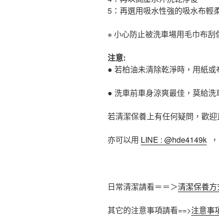
5：再選用吸水性強的吸水布輕
※ 小心防止被洗車場用毛巾布
注意:
● 若柏油未清除乾淨時，用紙
● 洗車前車身涼爽最佳，莫給
若清潔保養上有任何疑問，歡迎直接致
亦可以用
LINE : @hde4149k
，
日常清潔請看＝＝＞
清潔保養方
其它的注意事項請看==>
注意事