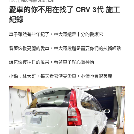
發
13 2 月, 2022
作者:
ZGGLAZE
佈
愛車的你不用在找了 CRV 3代 施工
於
紀錄
車子雖然有些年紀了，林大哥還是十分的愛護它
看著恢復亮麗的愛車，林大哥說還是需要你們的技術經驗
讓它恢復往日的風采，看著車子就心曠神怡
小編：林大哥，每天看著漂亮愛車，心情也會很美麗