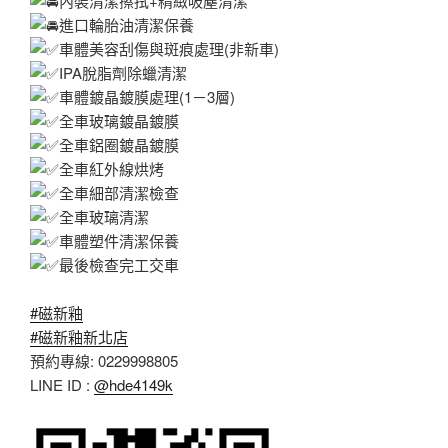
內裝清潔擦拭+精緻吸塵清潔
進口輪胎油清潔保養
車體美容刮傷與斑痕處理(非新車)
IPA脫脂劑除蠟清潔
車體鍍晶鍍膜處理(1－3層)
全車玻璃鍍晶鍍膜
全車鋁圈鍍晶鍍膜
全車紅外線烘烤
全車細部清潔檢查
全車玻璃清潔
車體塑件清潔保養
最後檢查完工交車
#磁新釉
#磁新釉新北店
預約專線: 0229998805
LINE ID :
@hde4149k