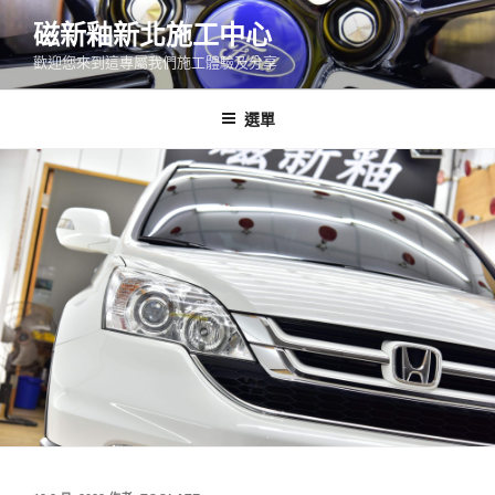
跳
磁新釉新北施工中心
至
歡迎您來到這專屬我們施工體驗及分享
主
要
內
選單
容