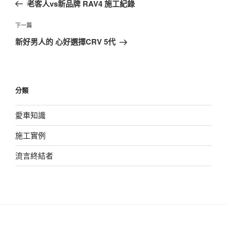
一
老客人vs新品牌 RAV4 施工紀錄
導
篇
覽
文
下
下一篇
章
一
新好男人的 心好選擇CRV 5代
篇
文
章
分類
愛車知識
施工實例
流言終結者