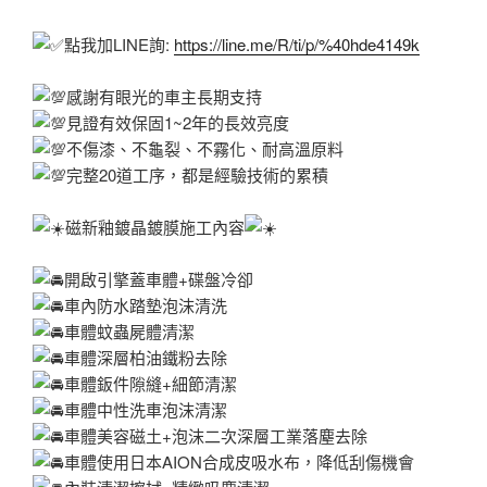
點我加LINE詢:
https://line.me/R/ti/p/%40hde4149k
感謝有眼光的車主長期支持
見證有效保固1~2年的長效亮度
不傷漆、不龜裂、不霧化、耐高溫原料
完整20道工序，都是經驗技術的累積
磁新釉鍍晶鍍膜施工內容
開啟引擎蓋車體+碟盤冷卻
車內防水踏墊泡沫清洗
車體蚊蟲屍體清潔
車體深層柏油鐵粉去除
車體鈑件隙縫+細節清潔
車體中性洗車泡沫清潔
車體美容磁土+泡沫二次深層工業落塵去除
車體使用日本AION合成皮吸水布，降低刮傷機會