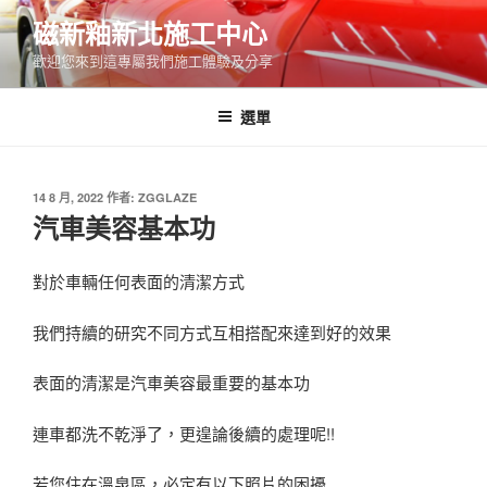
跳
磁新釉新北施工中心
至
歡迎您來到這專屬我們施工體驗及分享
主
要
內
選單
容
發
14 8 月, 2022
作者:
ZGGLAZE
佈
汽車美容基本功
於
對於車輛任何表面的清潔方式
我們持續的研究不同方式互相搭配來達到好的效果
表面的清潔是汽車美容最重要的基本功
連車都洗不乾淨了，更遑論後續的處理呢!!
若您住在溫泉區，必定有以下照片的困擾