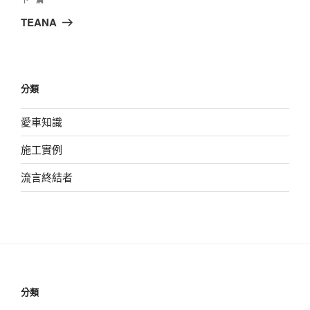
下
章
一
TEANA
篇
文
章
分類
愛車知識
施工實例
流言終結者
分類