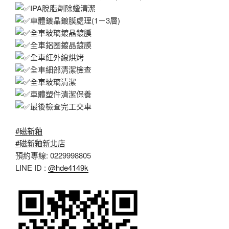
IPA脫脂劑除蠟清潔
車體鍍晶鍍膜處理(1－3層)
全車玻璃鍍晶鍍膜
全車鋁圈鍍晶鍍膜
全車紅外線烘烤
全車細部清潔檢查
全車玻璃清潔
車體塑件清潔保養
最後檢查完工交車
#磁新釉
#磁新釉新北店
預約專線: 0229998805
LINE ID :
@hde4149k