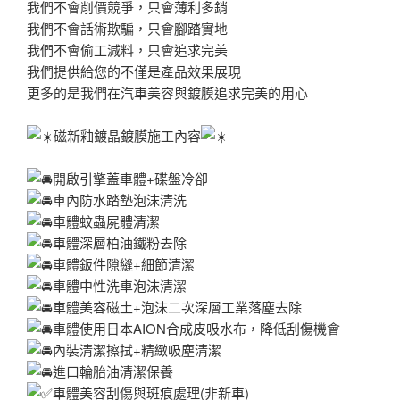
我們不會削價競爭，只會薄利多銷
我們不會話術欺騙，只會腳踏實地
我們不會偷工減料，只會追求完美
我們提供給您的不僅是產品效果展現
更多的是我們在汽車美容與鍍膜追求完美的用心
磁新釉鍍晶鍍膜施工內容
開啟引擎蓋車體+碟盤冷卻
車內防水踏墊泡沫清洗
車體蚊蟲屍體清潔
車體深層柏油鐵粉去除
車體鈑件隙縫+細節清潔
車體中性洗車泡沫清潔
車體美容磁土+泡沫二次深層工業落塵去除
車體使用日本AION合成皮吸水布，降低刮傷機會
內裝清潔擦拭+精緻吸塵清潔
進口輪胎油清潔保養
車體美容刮傷與斑痕處理(非新車)