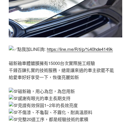
點我加LINE詢:
https://line.me/R/ti/p/%40hde4149k
磁新釉車體鍍膜擁有15000台次實際施工經驗
千錘百鍊扎實的技術服務，總是讓來過的車主欲罷不能
給愛車好好享受一下，恢復亮麗如新
磁新釉，用心為您，為您用新
感謝有眼光的車主長期支持
見證有效保固1~2年的長效亮度
不傷漆、不龜裂、不霧化、耐高溫原料
完整20道工序，都是經驗技術的累積