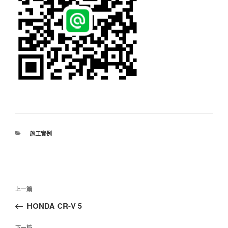
分
施工實例
類
文
上
上一篇
章
一
HONDA CR-V 5
導
篇
覽
文
下一篇