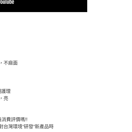
，不麻面
期護理
，亮
消費評價嗎!!
台灣環境”研發”新產品時