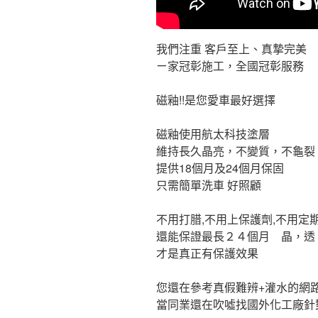
我們注重 客戶至上、真摯完美
ㄧ家冠彰施工，全國冠彰服務
磁釉!!是您愛車最好選擇
磁釉使用航太科技塗層
維持長久晶亮，不變質，不龜裂
提供18個月及24個月保固
只需簡單洗車 好照顧
不用打腊,不用上保護劑,不用定
還能保證最長２４個月 晶，透
才是真正有保護效果
您還在參考真假難辨+灌水的網路
當同業還在吹噓找國外化工廠針對