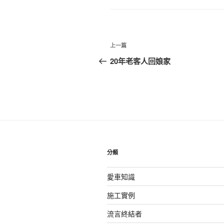
文
上
上一篇
章
一
20年老客人回娘家
篇
導
文
覽
章
分類
愛車知識
施工實例
流言終結者