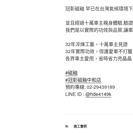
冠彰磁釉 早已在台灣氣候環境下
並且經過十萬車主親身體驗,驗
我們是以實際的功效與品質,讓
32年淬煉工藝，十萬車主見證
32年實際功效，保護愛車不打臘
各界車主愛用，省時省力亮晶晶
#
磁釉
#
冠彰磁釉中和店
預約專線: 02-29439189
LINE ID :
@hde4149k
分
施工實例
類