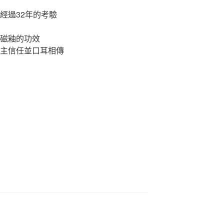
經過32年的考驗
證磁釉的功效
車主信任並口耳相傳