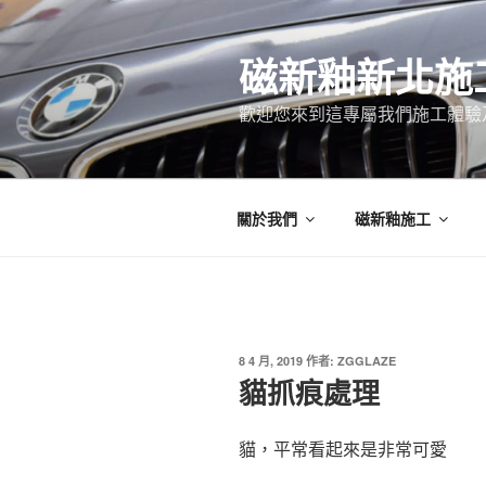
跳
至
磁新釉新北施
主
要
歡迎您來到這專屬我們施工體驗
內
容
關於我們
磁新釉施工
發
8 4 月, 2019
作者:
ZGGLAZE
佈
貓抓痕處理
於
貓，平常看起來是非常可愛