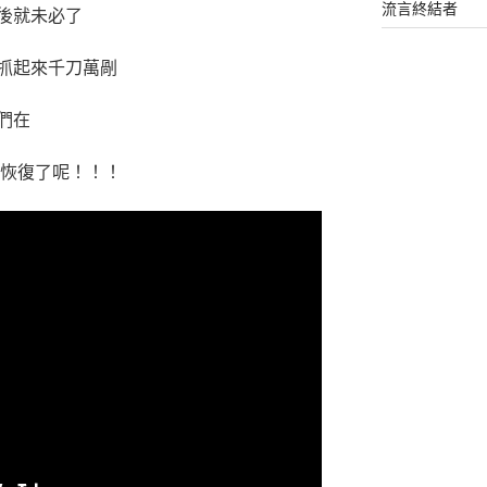
流言終結者
後就未必了
抓起來千刀萬剮
們在
通恢復了呢！！！