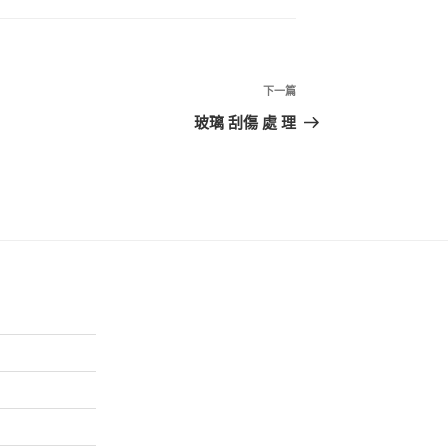
下
下一篇
一
玻璃 刮傷 處 理
篇
文
章