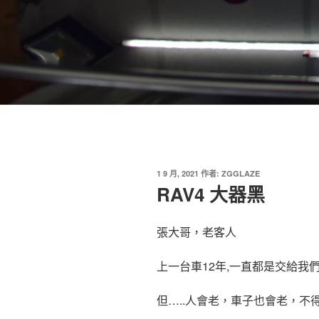
發
1 9 月, 2021
作者:
ZGGLAZE
佈
RAV4 大器黑
於
張大哥，老客人
上一台車12年,一直都是交給我
但…..人會老，車子也會老，不