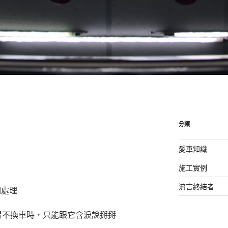
分類
愛車知識
施工實例
流言終結者
們處理
得不換車時，只能跟它含淚說掰掰