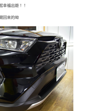
起幸福出遊！！
開回來的呦