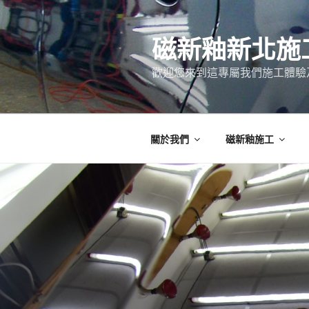
跳
至
磁新釉新北施
主
要
歡迎您來到這專屬我們施工體驗
內
容
關於我們
磁新釉施工