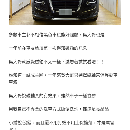
多數車主都不相信黑色車也能好照顧，吳大哥也是
十年前在車友論壇第一次得知磁釉的訊息
吳大哥就感覺磁釉不太一樣，遂想著試試看吧！！
誰知道一試成主顧，十年來吳大哥只選擇磁釉來保護愛車
車漆
吳大哥說磁釉真的有效果，雖然車子一樣會髒
用我自己不專業的洗車方式隨便洗洗，都還是亮晶晶
小編說:沒錯，而且還不用打蠟不用上保護劑，才是厲害
呢！