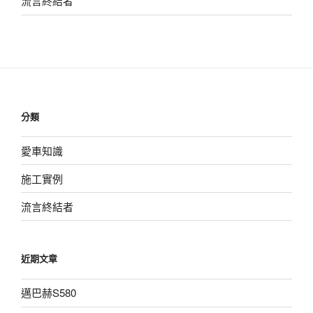
流言終結者
分類
愛車知識
施工實例
流言終結者
近期文章
邁巴赫S580