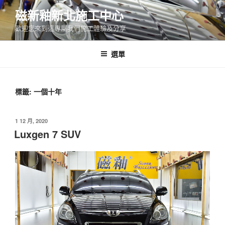
跳
磁新釉新北施工中心
至
歡迎您來到這專屬我們施工體驗及分享
主
要
內
選單
容
標籤:
一個十年
發
1 12 月, 2020
佈
Luxgen 7 SUV
於