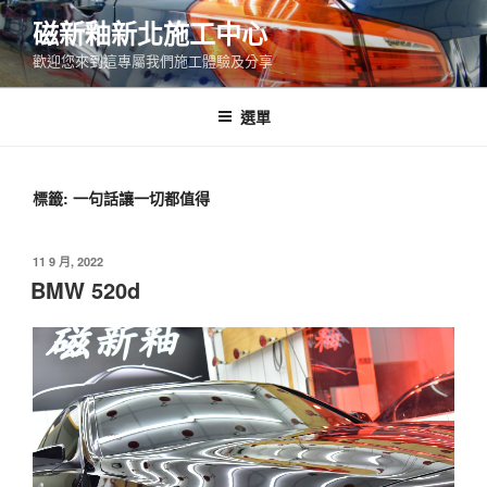
跳
磁新釉新北施工中心
至
歡迎您來到這專屬我們施工體驗及分享
主
要
內
選單
容
標籤:
一句話讓一切都值得
發
11 9 月, 2022
佈
BMW 520d
於