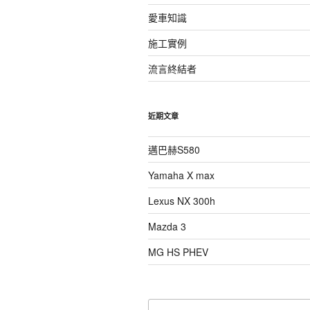
愛車知識
施工實例
流言終結者
近期文章
邁巴赫S580
Yamaha X max
Lexus NX 300h
Mazda 3
MG HS PHEV
搜