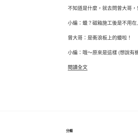
不知道是什麼，就去問曾大哥，
小編：蠟？磁釉施工後是不用在
曾大哥：是衝浪板上的蠟啦！
小編：哦～原來是這樣 (想說有
〈M-
閱讀全文
Benz
E-
Class
Estate〉
分類