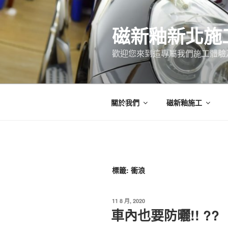
跳
至
磁新釉新北施
主
要
歡迎您來到這專屬我們施工體驗
內
容
關於我們
磁新釉施工
標籤:
衝浪
發
11 8 月, 2020
佈
車內也要防曬!! ??
於