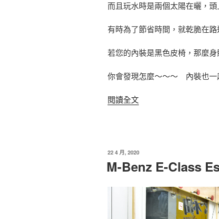
而且玩水時是兩個太陽在曬，頭
有時為了節省時間，就乾脆在路
若您的內裝是黑色皮椅，那麼身
你會發現怎麼～～～ 內裝也一
〈車
閱讀全文
內
也
要
防
發
22 4 月, 2020
曬!!
佈
M-Benz E-Class Es
於
??〉