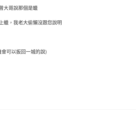
曾大哥說那個是蠟
上蠟，我老大偷懶沒跟您說明
機會可以扳回一城的說)