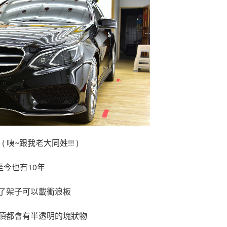
咦~跟我老大同姓!!! )
至今也有10年
了架子可以載衝浪板
頂都會有半透明的塊狀物