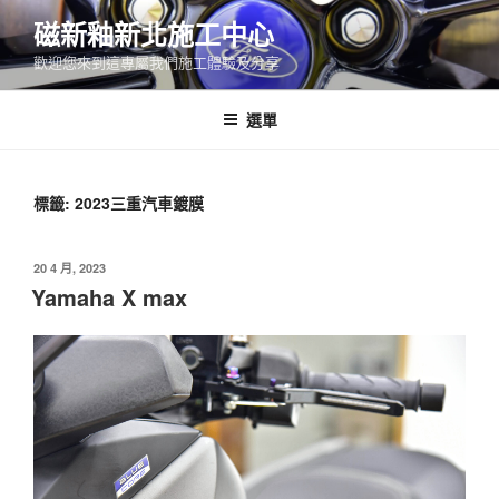
跳
磁新釉新北施工中心
至
歡迎您來到這專屬我們施工體驗及分享
主
要
內
選單
容
標籤:
2023三重汽車鍍膜
發
20 4 月, 2023
佈
Yamaha X max
於