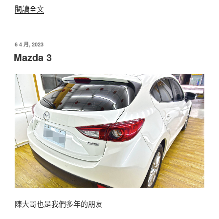
〈Lexus
閱讀全文
NX
300h〉
發
6 4 月, 2023
佈
Mazda 3
於
陳大哥也是我們多年的朋友