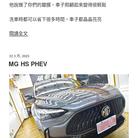
他說做了你們的鍍膜，車子照顧起來變得很輕鬆
洗車時都可以省下很多時間，車子都晶晶亮亮
〈Mazda
閱讀全文
3〉
發
22 3 月, 2023
佈
MG HS PHEV
於