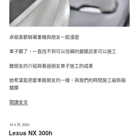
卓姐喜歡騎著重機與朋友一起漫遊
車子髒了，一直找不到可以信賴的鍍膜店家可以施工
聽朋友的介紹與看過朋友車子施工的成果
她希望能把愛車跟朋友的一樣，與我們約時間施工磁新釉
鍍膜
〈Yamaha
閱讀全文
X
max〉
發
18 4 月, 2023
佈
Lexus NX 300h
於