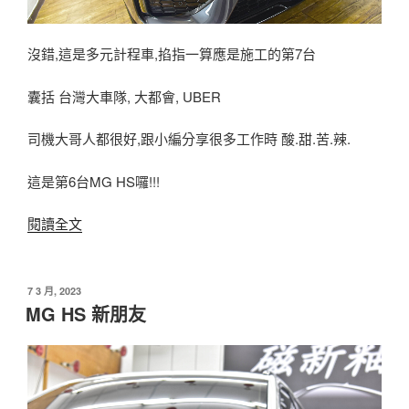
沒錯,這是多元計程車,掐指一算應是施工的第7台
囊括 台灣大車隊, 大都會, UBER
司機大哥人都很好,跟小編分享很多工作時 酸.甜.苦.辣.
這是第6台MG HS囉!!!
〈MG
閱讀全文
HS
PHEV〉
發
7 3 月, 2023
佈
MG HS 新朋友
於