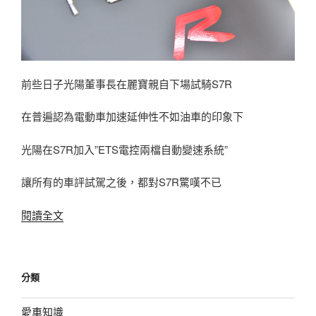
前些日子光陽董事長在麗寶親自下場試騎S7R
在普遍認為電動車加速延伸性不如油車的印象下
光陽在S7R加入”ETS電控兩檔自動變速系統”
讓所有的車評試駕之後，都對S7R驚嘆不已
〈城
閱讀全文
市
小
鋼
分類
砲
KYMCO
愛車知識
Ionex