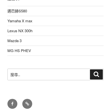
邁巴赫S580
Yamaha X max
Lexus NX 300h
Mazda 3
MG HS PHEV
搜
搜
尋
尋
關
鍵
字:
facebook
LINE