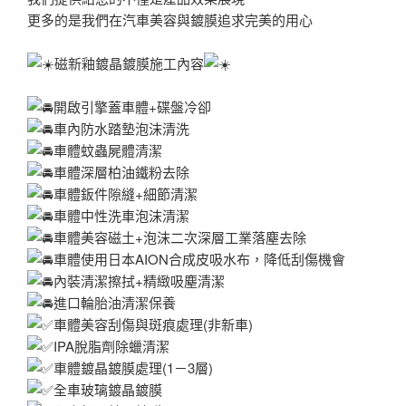
更多的是我們在汽車美容與鍍膜追求完美的用心
磁新釉鍍晶鍍膜施工內容
開啟引擎蓋車體+碟盤冷卻
車內防水踏墊泡沫清洗
車體蚊蟲屍體清潔
車體深層柏油鐵粉去除
車體鈑件隙縫+細節清潔
車體中性洗車泡沫清潔
車體美容磁土+泡沫二次深層工業落塵去除
車體使用日本AION合成皮吸水布，降低刮傷機會
內裝清潔擦拭+精緻吸塵清潔
進口輪胎油清潔保養
車體美容刮傷與斑痕處理(非新車)
IPA脫脂劑除蠟清潔
車體鍍晶鍍膜處理(1－3層)
全車玻璃鍍晶鍍膜