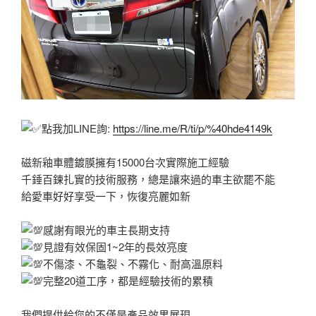
點我加LINE詢:
https://line.me/R/ti/p/%40hde4149k
磁新釉車體鍍膜擁有15000台次實際施工經驗
千錘百鍊扎實的技術服務，總是讓來過的車主欲罷不能
給愛車好好享受一下，恢復亮麗如新
感謝有眼光的車主長期支持
見證有效保固1~2年的長效亮度
不傷漆、不龜裂、不霧化、耐高溫原料
完整20道工序，都是經驗技術的累積
我們提供給您的不僅是產品效果展現