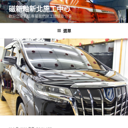
跳
磁新釉新北施工中心
至
歡迎您來到這專屬我們施工體驗及分享
主
要
內
選單
容