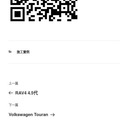
分
施工實例
類
文
上
上一篇
章
一
RAV4 4.5代
導
篇
覽
文
下
下一篇
章
一
Volkswagen Touran
篇
文