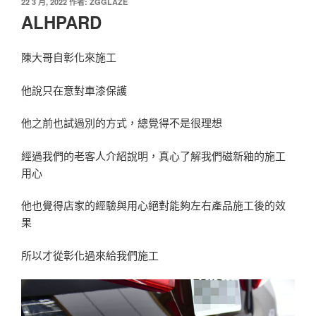
發
22 3 月, 2022
作者:
ZGGLAZE
佈
ALHPARD
於
陳大哥自彰化來施工
他說只在意對車漆保護
他之前也試過別的方式，總覺得不是很理想
經過我們的老客人介紹說明，真心了解我們磁新釉的施工
用心
他也覺得店家的經驗與用心絕對能夠左右產品施工後的效
果
所以才從彰化過來給我們施工