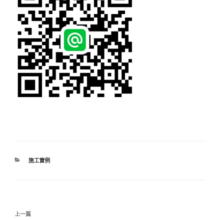
分
施工實例
類
文
上
上一篇