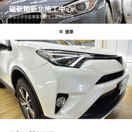
跳
磁新釉新北施工中心
至
歡迎您來到這專屬我們施工體驗及分享
主
要
內
選單
容