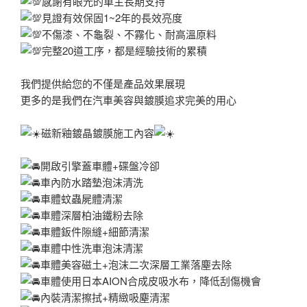
感謝有眼光的車主長期支持
見證有效保固1~2年的長效亮度
不傷漆、不龜裂、不霧化、耐高溫原料
完整20道工序，都是經驗技術的累積
我們提供給您的不僅是產品效果展現
更多的是我們在汽車美容與鍍膜追求完美的用心
磁新釉鍍晶鍍膜施工內容
開啟引擎蓋車體+碟盤冷卻
車內防水踏墊泡沫清洗
車體蚊蟲屍體清潔
車體深層柏油鐵粉去除
車體鈑件隙縫+細節清潔
車體中性洗車泡沫清潔
車體美容磁土+泡沫二次深層工業落塵去除
車體使用日本AION合成皮吸水布，降低刮傷機會
內裝清潔擦拭+精緻吸塵清潔