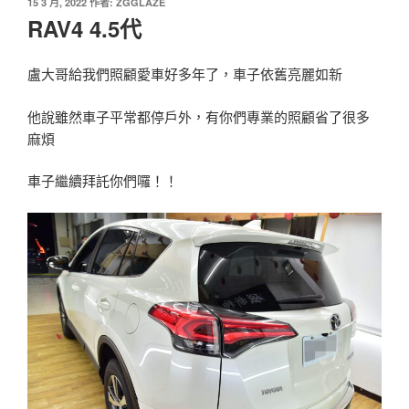
發
15 3 月, 2022
作者:
ZGGLAZE
佈
RAV4 4.5代
於
盧大哥給我們照顧愛車好多年了，車子依舊亮麗如新
他說雖然車子平常都停戶外，有你們專業的照顧省了很多
麻煩
車子繼續拜託你們囉！！