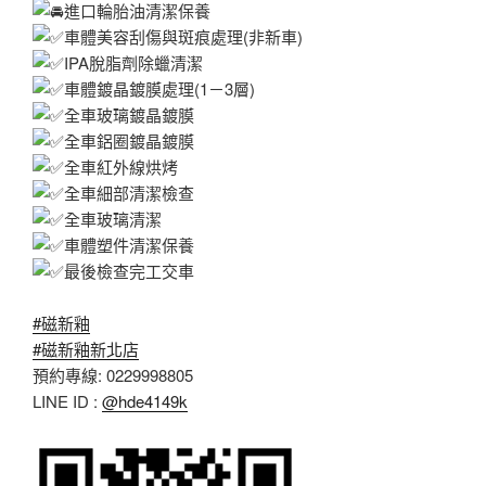
進口輪胎油清潔保養
車體美容刮傷與斑痕處理(非新車)
IPA脫脂劑除蠟清潔
車體鍍晶鍍膜處理(1－3層)
全車玻璃鍍晶鍍膜
全車鋁圈鍍晶鍍膜
全車紅外線烘烤
全車細部清潔檢查
全車玻璃清潔
車體塑件清潔保養
最後檢查完工交車
#磁新釉
#磁新釉新北店
預約專線: 0229998805
LINE ID :
@hde4149k