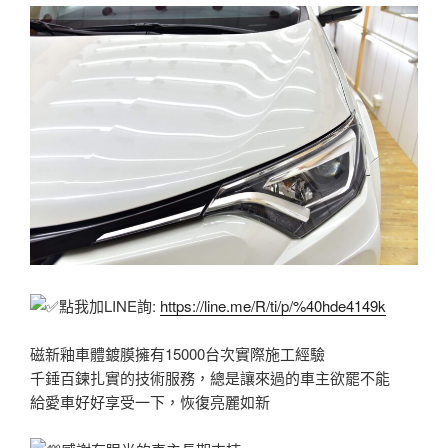
點我加LINE詢:
https://line.me/R/ti/p/%40hde4149k
磁新釉車體鍍膜擁有15000台次實際施工經驗
千錘百鍊扎實的技術服務，總是讓來過的車主欲罷不能
給愛車好好享受一下，恢復亮麗如新