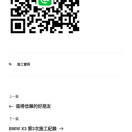
分
施工實例
類
文
上
上一篇
章
一
值得信賴的好朋友
導
篇
覽
文
下
下一篇
章
一
BMW X3 第3次施工紀錄