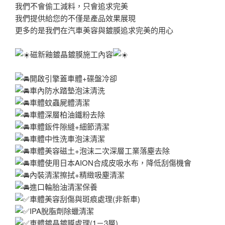
我們不會偷工減料，只會追求完美
我們提供給您的不僅是產品效果展現
更多的是我們在汽車美容與鍍膜追求完美的用心
磁新釉鍍晶鍍膜施工內容
開啟引擎蓋車體+碟盤冷卻
車內防水踏墊泡沫清洗
車體蚊蟲屍體清潔
車體深層柏油鐵粉去除
車體鈑件隙縫+細節清潔
車體中性洗車泡沫清潔
車體美容磁土+泡沫二次深層工業落塵去除
車體使用日本AION合成皮吸水布，降低刮傷機會
內裝清潔擦拭+精緻吸塵清潔
進口輪胎油清潔保養
車體美容刮傷與斑痕處理(非新車)
IPA脫脂劑除蠟清潔
車體鍍晶鍍膜處理(1－3層)