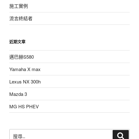
施工實例
流言終結者
近期文章
邁巴赫S580
Yamaha X max
Lexus NX 300h
Mazda 3
MG HS PHEV
搜
搜
尋