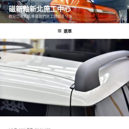
跳
磁新釉新北施工中心
至
歡迎您來到這專屬我們施工體驗及分享
主
要
內
選單
容