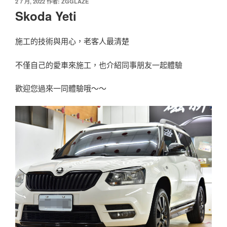
發
2 7 月, 2022
作者:
ZGGLAZE
佈
Skoda Yeti
於
施工的技術與用心，老客人最清楚
不僅自己的愛車來施工，也介紹同事朋友一起體驗
歡迎您過來一同體驗哦～～