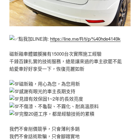
點我加LINE詢:
https://line.me/R/ti/p/%40hde4149k
磁新釉車體鍍膜擁有15000台次實際施工經驗
千錘百鍊扎實的技術服務，總是讓來過的車主欲罷不能
給愛車好好享受一下，恢復亮麗如新
磁新釉，用心為您，為您用新
感謝有眼光的車主長期支持
見證有效保固1~2年的長效亮度
不傷漆、不龜裂、不霧化、耐高溫原料
完整20道工序，都是經驗技術的累積
我們不會削價競爭，只會薄利多銷
我們不會話術欺騙，只會腳踏實地