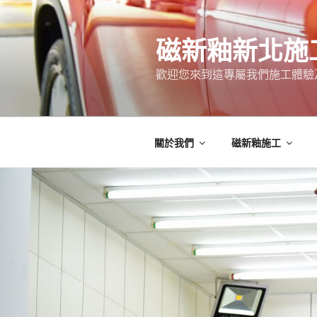
跳
至
磁新釉新北施
主
要
歡迎您來到這專屬我們施工體驗
內
容
關於我們
磁新釉施工