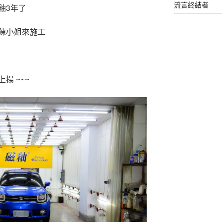
流言終結者
釉3年了
陳小姐來施工
揚 ~~~