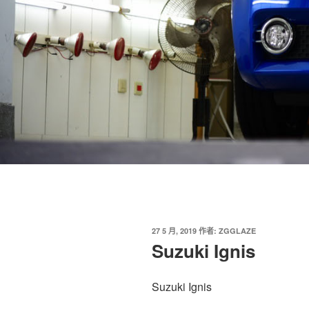
發
27 5 月, 2019
作者:
ZGGLAZE
佈
Suzuki Ignis
於
Suzuki Ignis