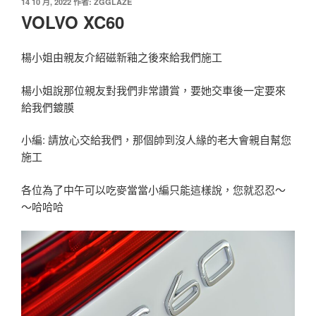
發
14 10 月, 2022
作者:
ZGGLAZE
佈
VOLVO XC60
於
楊小姐由親友介紹磁新釉之後來給我們施工
楊小姐說那位親友對我們非常讚賞，要她交車後一定要來
給我們鍍膜
小編: 請放心交給我們，那個帥到沒人緣的老大會親自幫您
施工
各位為了中午可以吃麥當當小編只能這樣說，您就忍忍～
～哈哈哈