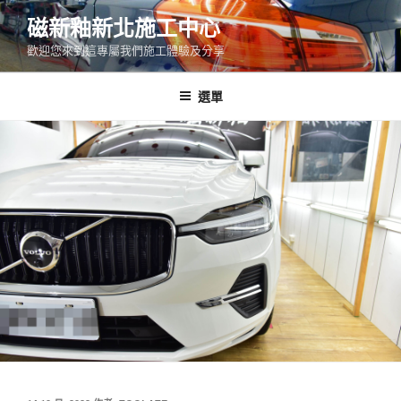
跳
磁新釉新北施工中心
至
歡迎您來到這專屬我們施工體驗及分享
主
要
內
選單
容