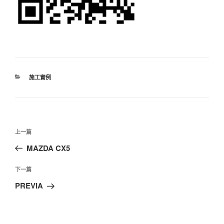
分
施工實例
類
文
上
上一篇
章
一
MAZDA CX5
導
篇
覽
文
下
下一篇
章
一
PREVIA
篇
文
章