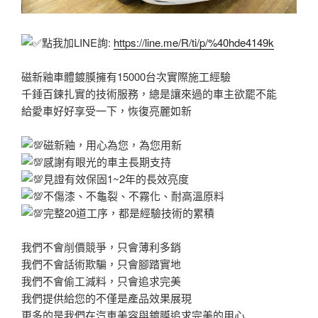
點我加LINE詢:
https://line.me/R/ti/p/%40hde4149k
磁新釉車體鍍膜擁有15000台次實際施工經驗
千錘百鍊扎實的技術服務，總是讓來過的車主欲罷不能
給愛車好好享受一下，恢復亮麗如新
磁新釉，用心為您，為您用新
感謝有眼光的車主長期支持
見證有效保固1~2年的長效亮度
不傷漆、不龜裂、不霧化、耐高溫原料
完整20道工序，都是經驗技術的累積
我們不會削價競爭，只會薄利多銷
我們不會話術欺騙，只會腳踏實地
我們不會偷工減料，只會追求完美
我們提供給您的不僅是產品效果展現
更多的是我們在汽車美容與鍍膜追求完美的用心