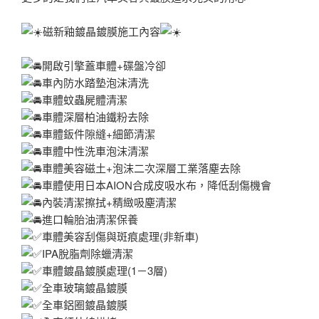
磁新釉鍍晶鍍膜施工內容
開啟引擎蓋車體+碟盤冷卻
車內防水踏墊泡沫清洗
車體蚊蟲屍體清潔
車體深層柏油鐵粉去除
車體鈑件隙縫+細節清潔
車體中性洗車泡沫清潔
車體美容磁土+泡沫二次深層工業落塵去除
車體使用日本AION合成皮吸水布，降低刮傷機會
內裝清潔擦拭+精緻吸塵清潔
進口輪胎油清潔保養
車體美容刮傷與斑痕處理(非新車)
IPA脫脂劑除蠟清潔
車體鍍晶鍍膜處理(1－3層)
全車玻璃鍍晶鍍膜
全車鋁圈鍍晶鍍膜