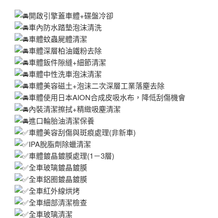
開啟引擎蓋車體+碟盤冷卻
車內防水踏墊泡沫清洗
車體蚊蟲屍體清潔
車體深層柏油鐵粉去除
車體鈑件隙縫+細節清潔
車體中性洗車泡沫清潔
車體美容磁土+泡沫二次深層工業落塵去除
車體使用日本AION合成皮吸水布，降低刮傷機會
內裝清潔擦拭+精緻吸塵清潔
進口輪胎油清潔保養
車體美容刮傷與斑痕處理(非新車)
IPA脫脂劑除蠟清潔
車體鍍晶鍍膜處理(1－3層)
全車玻璃鍍晶鍍膜
全車鋁圈鍍晶鍍膜
全車紅外線烘烤
全車細部清潔檢查
全車玻璃清潔