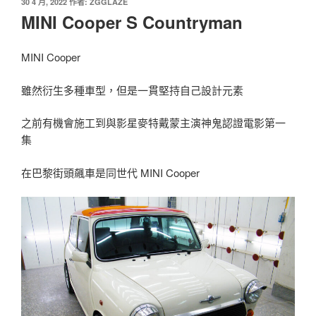
發
30 4 月, 2022
作者:
ZGGLAZE
佈
MINI Cooper S Countryman
於
MINI Cooper
雖然衍生多種車型，但是一貫堅持自己設計元素
之前有機會施工到與影星麥特戴蒙主演神鬼認證電影第一
集
在巴黎街頭飆車是同世代 MINI Cooper