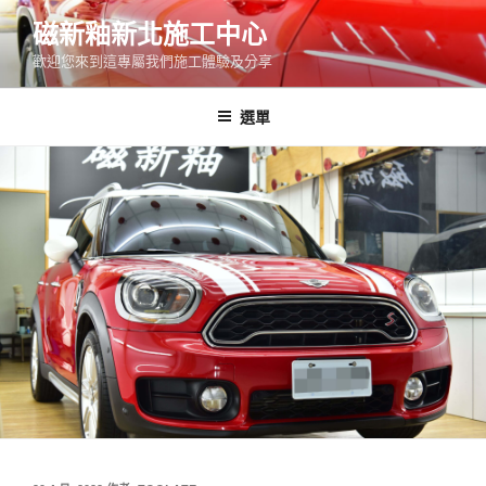
跳
磁新釉新北施工中心
至
歡迎您來到這專屬我們施工體驗及分享
主
要
內
選單
容