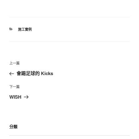
分
施工實例
類
文
上
上一篇
章
一
會踢足球的 Kicks
導
篇
覽
文
下
下一篇
章
一
WISH
篇
文
章
分類