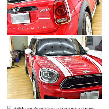
點我加LINE詢:
https://line.me/R/ti/p/%40hde4149k