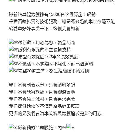
磁新釉車體鍍膜擁有15000台次實際施工經驗
千錘百鍊扎實的技術服務，總是讓來過的車主欲罷不能
給愛車好好享受一下，恢復亮麗如新
磁新釉，用心為您，為您用新
感謝有眼光的車主長期支持
見證有效保固1~2年的長效亮度
不傷漆、不龜裂、不霧化、耐高溫原料
完整20道工序，都是經驗技術的累積
我們不會削價競爭，只會薄利多銷
我們不會話術欺騙，只會腳踏實地
我們不會偷工減料，只會追求完美
我們提供給您的不僅是產品效果展現
更多的是我們在汽車美容與鍍膜追求完美的用心
磁新釉鍍晶鍍膜施工內容