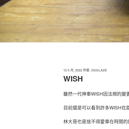
發
12 5 月, 2022
作者:
ZGGLAZE
佈
WISH
於
雖然一代神車WISH因法規的變
目前還是可以看到許多WISH在
林大哥也是捨不得愛車在時間的