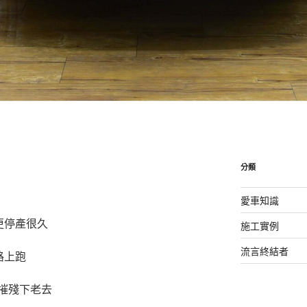
分類
愛車知識
更停產很久
施工實例
流言終結者
路上跑
摧殘下老去