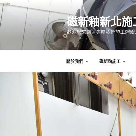
跳
至
磁新釉新北施
主
要
歡迎您來到這專屬我們施工體驗
內
容
關於我們
磁新釉施工